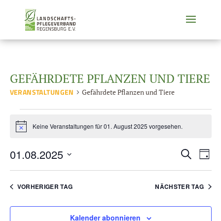
GEFÄHRDETE PFLANZEN UND TIERE
VERANSTALTUNGEN
Gefährdete Pflanzen und Tiere
VERANSTALTUNGEN
FÜR
Keine Veranstaltungen für 01. August 2025 vorgesehen.
Hinweis
01.
AUGUST
VERANST
VER
01.08.2025
Suche
Tag
2025
ANS
SUCHE
Datum
NAV
UND
wählen.
ANSICHT
VORHERIGER TAG
NÄCHSTER TAG
NAVIGAT
Kalender abonnieren