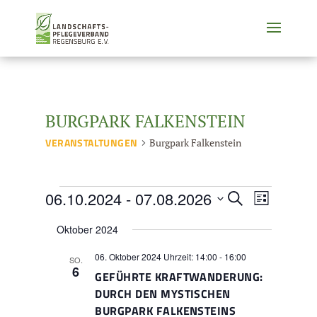
BURGPARK FALKENSTEIN
VERANSTALTUNGEN
Burgpark Falkenstein
VERANSTALTUNGEN
VERANSTALTU
VERANSTA
06.10.2024
 - 
07.08.2026
Suche
Liste
ANSICHTE
SUCHE
Datum
NAVIGATI
UND
Oktober 2024
wählen.
ANSICHTEN,
06. Oktober 2024 Uhrzeit: 14:00
-
16:00
NAVIGATION
SO.
6
GEFÜHRTE KRAFTWANDERUNG:
DURCH DEN MYSTISCHEN
BURGPARK FALKENSTEINS