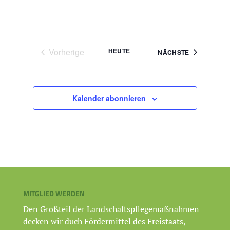
Vorherige
HEUTE
VERANSTAL
NÄCHSTE
Veranstaltungen
Kalender abonnieren
MITGLIED WERDEN
Den Großteil der Landschaftspflegemaßnahmen
decken wir duch Fördermittel des Freistaats,