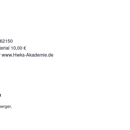
062150
erial 10,00 €
er www.Hwks-Akademie.de
R
berger,