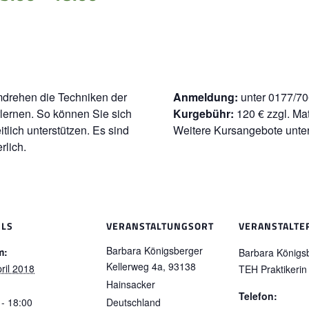
drehen die Techniken der
Anmeldung:
unter 0177/7
ernen. So können Sie sich
Kurgebühr:
120 € zzgl. Mat
lich unterstützen. Es sind
Weitere Kursangebote unt
rlich.
ILS
VERANSTALTUNGSORT
VERANSTALTE
Barbara Königsberger
m:
Barbara Königs
Kellerweg 4a,
93138
ril 2018
TEH Praktikerin
Hainsacker
Telefon:
 - 18:00
Deutschland