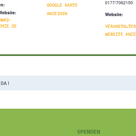
0177/7062150
en:
GOOGLE KARTE
Website:
Website:
ANZEIGEN
HWKS-
EMIE.DE
VERANSTALTER
WEBSITE ANZE
 DA!
SPENDEN