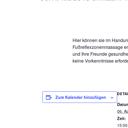
Hier können sie im Handum
Fußreflexzonenmassage erl
und Ihre Freunde gesundheit
keine Vorkenntnisse erforde
DETA
Zum Kalender hinzufügen
Datu
06. Ap
Zeit:
15:00