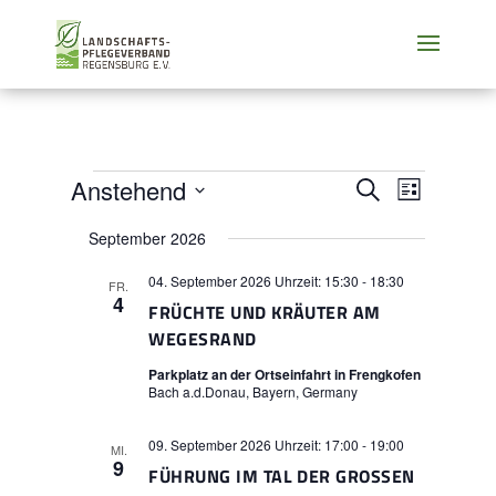
VERANSTALTUNGEN
VERANSTALTU
VERANSTA
Anstehend
Suche
Liste
ANSICHTE
SUCHE
Datum
NAVIGATI
UND
September 2026
wählen.
ANSICHTEN,
04. September 2026 Uhrzeit: 15:30
-
18:30
NAVIGATION
FR.
4
FRÜCHTE UND KRÄUTER AM
WEGESRAND
Parkplatz an der Ortseinfahrt in Frengkofen
Bach a.d.Donau, Bayern, Germany
09. September 2026 Uhrzeit: 17:00
-
19:00
MI.
9
FÜHRUNG IM TAL DER GROSSEN L