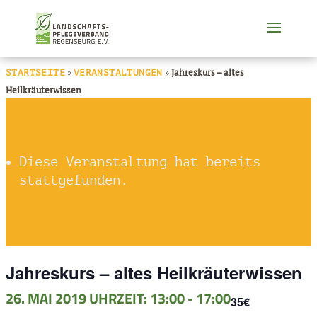
»
»
Jahreskurs – altes
STARTSEITE
VERANSTALTUNGEN
Heilkräuterwissen
Diese Veranstaltung hat bereits
stattgefunden.
Jahreskurs – altes Heilkräuterwissen
26. MAI 2019 UHRZEIT: 13:00
-
17:00
35€