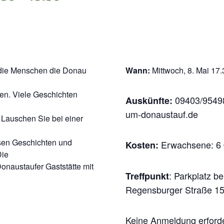
 die Menschen die Donau
Wann:
Mittwoch, 8. Mai 17.
en. Viele Geschichten
09403/95498
Auskünfte:
um-donaustauf.de
 Lauschen Sie bei einer
sen Geschichten und
Erwachsene: 6 €
Kosten:
Die
onaustaufer Gaststätte mit
: Parkplatz b
Treffpunkt
Regensburger Straße 15
Keine Anmeldung erforde