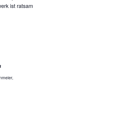
erk ist ratsam
R
nmeier,