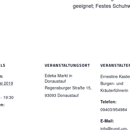
geeignet; Festes Schuhw
ILS
VERANSTALTUNGSORT
VERANSTALTE
Edeka Markt in
m:
Ernestine Kaste
Donaustauf
ai 2019
Burgen- und
Regensburger Straße 15,
Kräuterführerin
93093
Donaustauf
 - 19:30
Telefon:
en:
09403/954984
E-Mail:
info@rund-um-