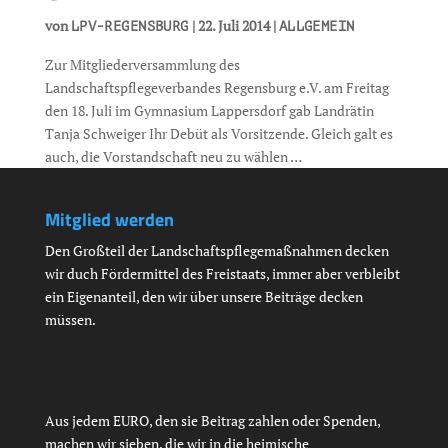
von
|
22. Juli 2014
|
LPV-REGENSBURG
ALLGEMEIN
Zur Mitgliederversammlung des
Landschaftspflegeverbandes Regensburg e.V. am Freitag
den 18. Juli im Gymnasium Lappersdorf gab Landrätin
Tanja Schweiger Ihr Debüt als Vorsitzende. Gleich galt es
auch, die Vorstandschaft neu zu wählen …
Mitglied werden
Den Großteil der Landschaftspflegemaßnahmen decken
wir duch Fördermittel des Freistaats, immer aber verbleibt
ein Eigenanteil, den wir über unsere Beiträge decken
müssen.
Aus jedem EURO, den sie Beitrag zahlen oder Spenden,
machen wir sieben, die wir in die heimische