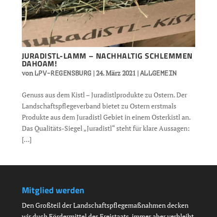
JURADISTL-LAMM – NACHHALTIG SCHLEMMEN
DAHOAM!
von
|
24. März 2021
|
LPV-REGENSBURG
ALLGEMEIN
Genuss aus dem Kistl – Juradistlprodukte zu Ostern. Der
Landschaftspflegeverband bietet zu Ostern erstmals
Produkte aus dem Juradistl Gebiet in einem Osterkistl an.
Das Qualitäts-Siegel „Juradistl“ steht für klare Aussagen:
[…]
Mitglied werden
Den Großteil der Landschaftspflegemaßnahmen decken
wir duch Fördermittel des Freistaats, immer aber verbleibt