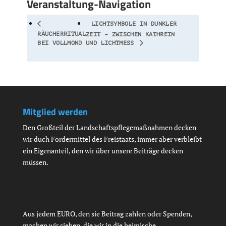
Veranstaltung-Navigation
LICHTSYMBOLE IN DUNKLER
RÄUCHERRITUAL
ZEIT – ZWISCHEN KATHREIN
BEI VOLLMOND
UND LICHTMESS
Mitglied werden
Den Großteil der Landschaftspflegemaßnahmen decken
wir duch Fördermittel des Freistaats, immer aber verbleibt
ein Eigenanteil, den wir über unsere Beiträge decken
müssen.
Aus jedem EURO, den sie Beitrag zahlen oder Spenden,
machen wir sieben, die wir in die heimische