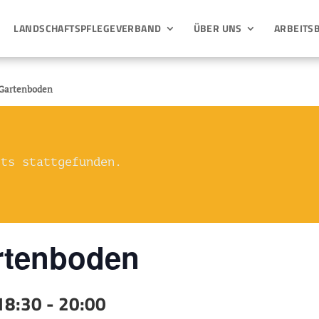
LANDSCHAFTSPFLEGEVERBAND
ÜBER UNS
ARBEITS
 Gartenboden
its stattgefunden.
rtenboden
 18:30
-
20:00