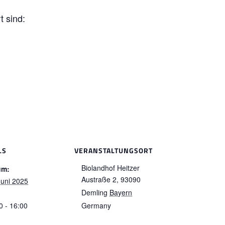
t sind:
LS
VERANSTALTUNGSORT
Biolandhof Heitzer
um:
Austraße 2,
93090
Juni 2025
Demling
Bayern
:
0 - 16:00
Germany