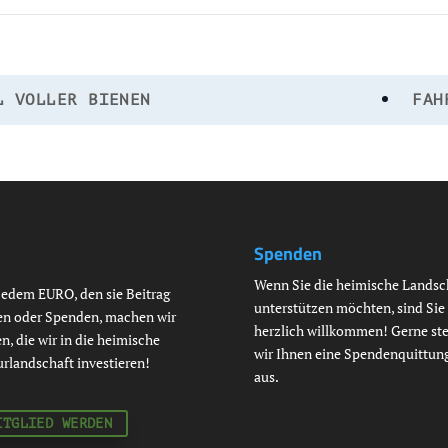
L VOLLER BIENEN
FAH
Spenden
Wenn Sie die heimische Landsc
jedem EURO, den sie Beitrag
unterstützen möchten, sind Sie
en oder Spenden, machen wir
herzlich willkommen! Gerne ste
n, die wir in die heimische
wir Ihnen eine Spendenquittun
urlandschaft investieren!
aus.
ITGLIED WERDEN