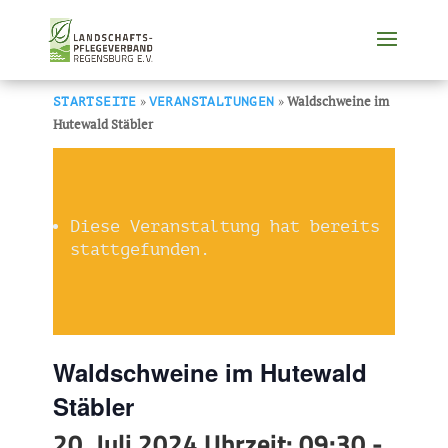
»
»
Waldschweine im
STARTSEITE
VERANSTALTUNGEN
Hutewald Stäbler
Diese Veranstaltung hat bereits
stattgefunden.
Waldschweine im Hutewald
Stäbler
20. Juli 2024 Uhrzeit: 09:30
-