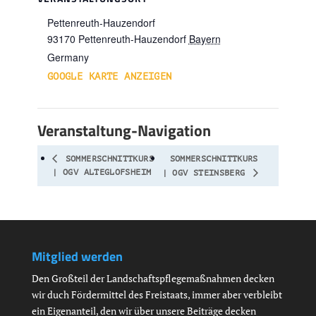
Pettenreuth-Hauzendorf
93170
Pettenreuth-Hauzendorf
Bayern
Germany
GOOGLE KARTE ANZEIGEN
Veranstaltung-Navigation
SOMMERSCHNITTKURS
SOMMERSCHNITTKURS
| OGV ALTEGLOFSHEIM
| OGV STEINSBERG
Mitglied werden
Den Großteil der Landschaftspflegemaßnahmen decken
wir duch Fördermittel des Freistaats, immer aber verbleibt
ein Eigenanteil, den wir über unsere Beiträge decken