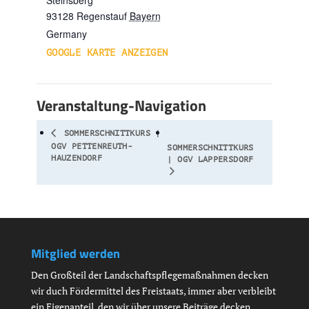
Steinsberg
93128
Regenstauf
Bayern
Germany
GOOGLE KARTE ANZEIGEN
Veranstaltung-Navigation
SOMMERSCHNITTKURS |
OGV PETTENREUTH-
SOMMERSCHNITTKURS
HAUZENDORF
| OGV LAPPERSDORF
Mitglied werden
Den Großteil der Landschaftspflegemaßnahmen decken
wir duch Fördermittel des Freistaats, immer aber verbleibt
ein Eigenanteil, den wir über unsere Beiträge decken