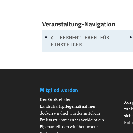
Veranstaltung-Navigation
FERMENTIEREN FÜR
EINSTEIGER
Mitglied werden
Den Großteil der
Aus 
Landschaftspflegemaßnahmen
zahl
decken wir duch Fördermittel des
siebe
Freistaats, immer aber verbleibt ein
Kult
Eigenanteil, den wir über unsere