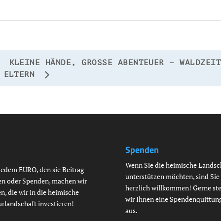
KLEINE HÄNDE, GROSSE ABENTEUER – WALDZEIT 
LTERN
Spenden
Wenn Sie die heimische Landsc
jedem EURO, den sie Beitrag
unterstützen möchten, sind Sie
en oder Spenden, machen wir
herzlich willkommen! Gerne ste
n, die wir in die heimische
wir Ihnen eine Spendenquittun
urlandschaft investieren!
aus.